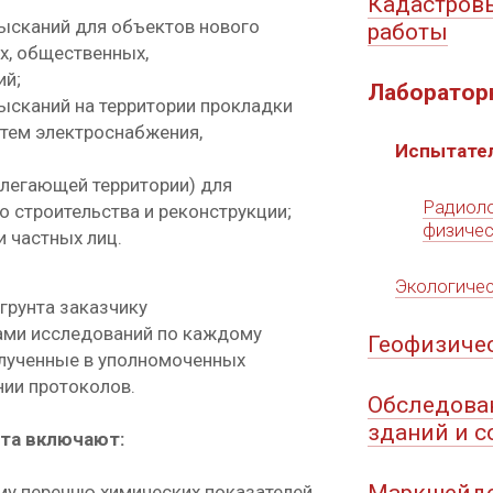
Кадастров
ысканий для объектов нового
работы
х, общественных,
ий;
Лаборатор
ысканий на территории прокладки
стем электроснабжения,
Испытате
рилегающей территории) для
Радиоло
о строительства и реконструкции;
физичес
и частных лиц.
Экологичес
грунта заказчику
ами исследований по каждому
Геофизиче
олученные в уполномоченных
нии протоколов.
Обследова
зданий и 
нта включают:
ому перечню химических показателей