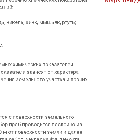
Маркшейде
аний:
, никель, цинк, мышьяк, ртуть;
c.
емых химических показателей
казатели зависят от характера
чения земельного участка и прочих
ся с поверхности земельного
бор проб проводится послойно из
1,0 м от поверхности земли и далее
тва работ, закладки фундамента