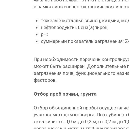
в рамках инженерно-экологических изыск
тяжелые металлы: свинец, кадмий, медь
нефтепродукты, бенз(а)пирен;
pH;
суммарный показатель загрязнения: Z
При необходимости перечень контролиру
может быть расширен. Дополнительные по
загрязнения почв, функционального назна
факторов.
Отбор проб почвы, грунта
Отбор объединенной пробы осуществляет
участка методом конверта. По глубине от
скважины: от 0,0 м до 0,2 м, от 0,2 м до 
через каждый метр на глубину производс