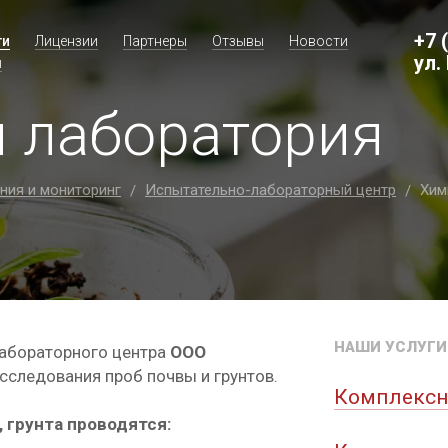
+7 
ги
Лицензии
Партнеры
Отзывы
Новости
ул.
ы
 лаборатория
ния и мониторинг
Испытательно-лабораторный центр
Хим
/
/
НАШИ УСЛУГИ
лабораторного центра
ООО
сследования проб почвы и грунтов.
Комплексн
 грунта проводятся: